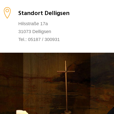
Standort Delligsen
Hilsstraße 17a
31073 Delligsen
Tel.: 05187 / 300931