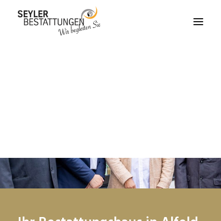
Ihr letzter Wille
Bestattungsvorsorge
Abschied
Bestattung
Unterstützung
Fragen & Antworten
Unser Team
Bestattungshaus