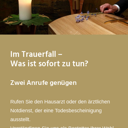
Im Trauerfall –
Was ist sofort zu tun?
Zwei Anrufe genügen
Rufen Sie den Hausarzt oder den ärztlichen
Notdienst, der eine Todesbescheinigung
ausstellt.